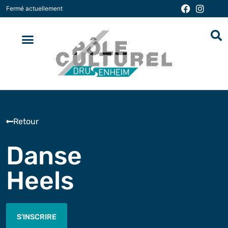
Fermé actuellement
Saison culturelle
Musée et espace d’art PASO
Activités et ateliers
Animations Médiathèque
Infos pratiques
Retour
Danse
Heels
S'INSCRIRE